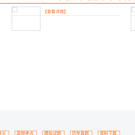
【查看详情】
讲义
高频考点
模拟试题
历年真题
资料下载