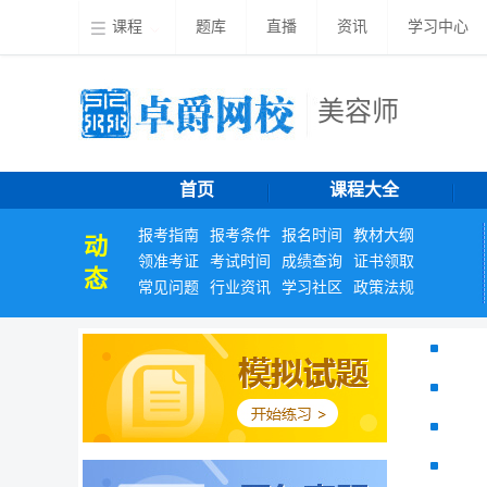
课程
题库
直播
资讯
学习中心
美容师
首页
课程大全
报考指南
报考条件
报名时间
教材大纲
动
领准考证
考试时间
成绩查询
证书领取
态
常见问题
行业资讯
学习社区
政策法规