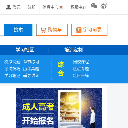
登录
注册
消息中心
(
0
)
客服中心
购物车
学习记录
学习社区
培训定制
模拟试题
章节练习
网校课程
综
考试技巧
历年真题
热点专题
合
学习笔记
辅导讲义
每日一练